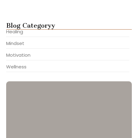
Overcome Fear and Take Aligned…
julho 22, 2025
Blog Categoryy
Healing
Mindset
Motivation
Wellness