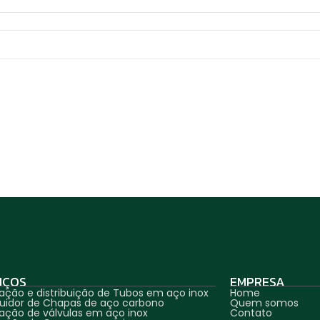
IÇOS
EMPRESA
ação e distribuição de Tubos em aço inox
Home
ibuidor de Chapas de aço carbono
Quem somos
ação de válvulas em aço inox
Contato