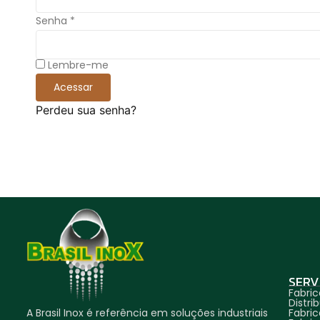
Senha
*
Lembre-me
Acessar
Perdeu sua senha?
SERV
Fabric
Distr
A Brasil Inox é referência em soluções industriais
Fabric