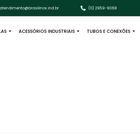
atendimento@brasilinox.ind.br
(11) 2959-9068
LAS
ACESSÓRIOS INDUSTRIAIS
TUBOS E CONEXÕES