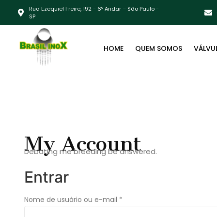
Rua Ezequiel Freire, 192 - 6º Andar – São Paulo -
SP
HOME
QUEM SOMOS
VÁLVU
My Account
Debating me breeding be answered.
Entrar
Nome de usuário ou e-mail
*